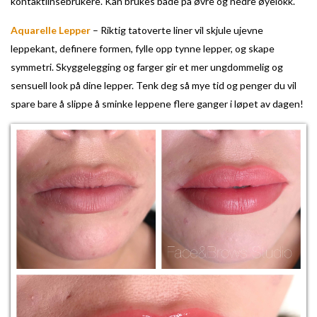
kontaktlinsebrukere. Kan brukes både på øvre og nedre øyelokk.
Aquarelle Lepper
– Riktig tatoverte liner vil skjule ujevne
leppekant, definere formen, fylle opp tynne lepper, og skape
symmetri. Skyggelegging og farger gir et mer ungdommelig og
sensuell look på dine lepper. Tenk deg så mye tid og penger du vil
spare bare å slippe å sminke leppene flere ganger i løpet av dagen!