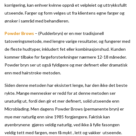
korrigering, kan enhver kvinne oppnå et velpleiet og uttrykksfullt
utseende. Farger og form velges ut fra klientens egne farger og
ønsker i samråd med behandleren.
Powder Brows
– (Pudderbryn) er en mer tradisjonell
tatoveringsmetode, med lengre varige resultater, og fungerer med
de fleste hudtyper, inkludert fet eller kombinasjonshud. Kunden
kommer tilbake for fargeforsterkninger nærmere 12-18 måneder.
Powder bryn ser ut også fyldigere og mer definert eller dramatisk
enn med hairstroke-metoden.
Siden denne metoden har eksistert lenge, har den ikke det beste
rykte. Mange mennesker er redd for at denne metoden ser
unaturlig ut, fordi den gir et mer definert, solid utseende enn
Microblading. Men dagens Powder Brows (permanente bryn) er
mye mer naturlig enn sine 1985 forgjengere. Faktisk kan
øyenbrynene gjøres veldig naturlig, ved ikke å fylle fasongen
veldig tett med fargen, men få mykt , lett og vakker utseende.