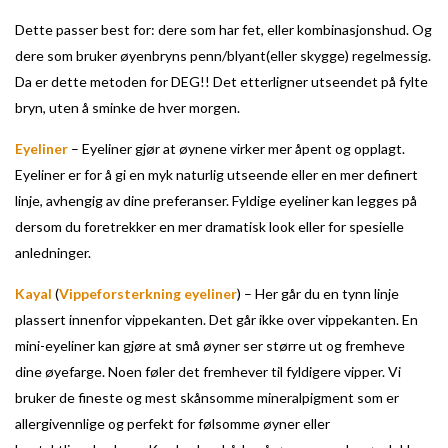
Dette passer best for: dere som har fet, eller kombinasjonshud. Og
dere som bruker øyenbryns penn/blyant(eller skygge) regelmessig.
Da er dette metoden for DEG!! Det etterligner utseendet på fylte
bryn, uten å sminke de hver morgen.
Eyeliner
– Eyeliner gjør at øynene virker mer åpent og opplagt.
Eyeliner er for å gi en myk naturlig utseende eller en mer definert
linje, avhengig av dine preferanser. Fyldige eyeliner kan legges på
dersom du foretrekker en mer dramatisk look eller for spesielle
anledninger.
Kayal
(
Vippeforsterkning eyeliner
) – Her går du en tynn linje
plassert innenfor vippekanten. Det går ikke over vippekanten. En
mini-eyeliner kan gjøre at små øyner ser større ut og fremheve
dine øyefarge. Noen føler det fremhever til fyldigere vipper. Vi
bruker de fineste og mest skånsomme mineralpigment som er
allergivennlige og perfekt for følsomme øyner eller