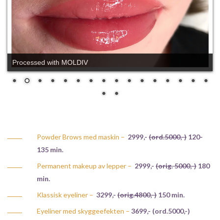
Processed with MOLDIV
Powder Brows med maskin –
2999,-
(ord.5000,-)
120-
135 min.
Permanent makeup av lepper –
2999,-
(orig. 5000,-)
180
min.
Klassisk eyeliner –
3299,-
(orig.4800,-)
150 min.
Eyeliner med skyggeefekten –
3699,- (ord.5000,-)