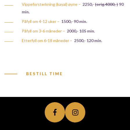
Vippeforsterkning (kayal) øyne –
2250,-
(orig.4000,-)
90
min.
Påfyll om 4-12 uker –
1500,- 90 min.
Påfyll om 3-6 måneder –
2000,- 105 min.
Etterfyll om 6-18 måneder –
2500,- 120 min.
BESTILL TIME